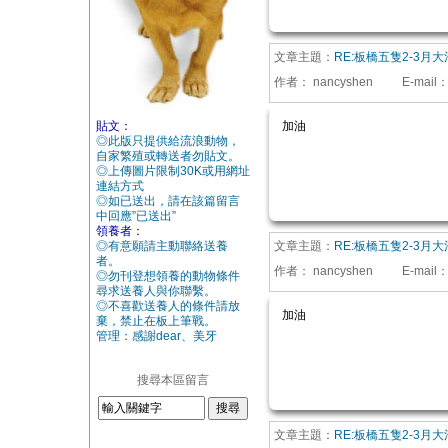
文章主題：
RE:板橋五隻2-3月
作者：
nancyshen
E-mail
貼文：
加油
◎此版只提供給流浪動物，
自家繁殖或轉送者勿貼文。
◎上傳圖片限制30K或用網址
連結方式
◎如已送出，請在該篇留言
中回應”已送出”
領養者：
◎有意願請主動聯絡送養
文章主題：
RE:板橋五隻2-3月
者。
作者：
nancyshen
E-mail
◎勿刊登想領養的動物條件
尋求送養人與你聯繫。
◎不喜歡送養人的條件請放
加油
棄，禁止在板上筆戰。
管理：感謝dear、美牙
搜尋本區留言
文章主題：
RE:板橋五隻2-3月