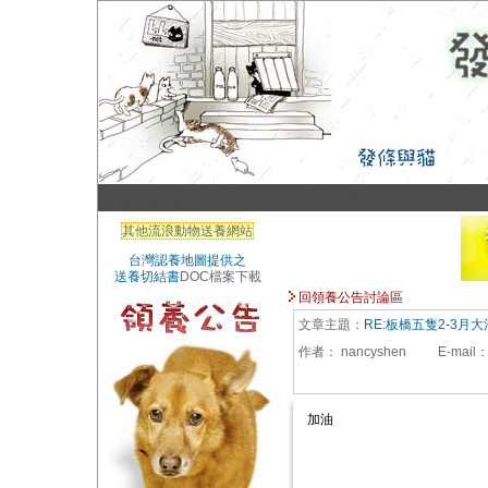
其他流浪動物送養網站
台灣認養地圖提供之
送養切結書
DOC檔案下載
回領養公告討論區
文章主題：
RE:板橋五隻2-3月
作者：
nancyshen
E-mail
加油