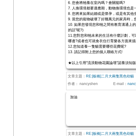
6. 您會將牠養在室內嗎？會關籠嗎?
7. 人換環境都要適應期，動物換環境也
8. 您將來如果結婚或是懷孕，或是有其
9. 當您的寵物破壞了好幾萬元的家具時，
10. 如果您發現您和牠之間有教育溝通上
的話"呢?)
11.您對您和牠未來的生活有什麼計劃，
哪邊?或者也可就食衣住行育樂各方面來描
12.您知道養一隻貓需要哪些花費呢?
13. 請記得附上您的個人聯絡方式!
★以上引用"流浪動物花園論壇"認養須知
文章主題：
RE:[板橋]二月大兩隻黑色幼貓
作者：
nancyshen
E-mail
：
nanc
加油
文章主題：
RE:[板橋]二月大兩隻黑色幼貓