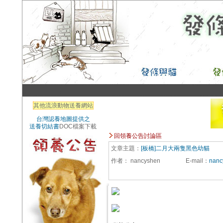
其他流浪動物送養網站
台灣認養地圖提供之
送養切結書
DOC檔案下載
回領養公告討論區
文章主題：
[板橋]二月大兩隻黑色幼貓
作者：
nancyshen
E-mail
：
nanc