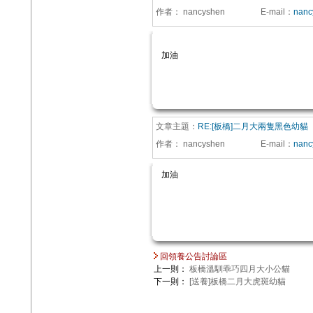
作者：
nancyshen
E-mail
：
nanc
加油
文章主題：
RE:[板橋]二月大兩隻黑色幼貓
作者：
nancyshen
E-mail
：
nanc
加油
回領養公告討論區
上一則：
板橋溫馴乖巧四月大小公貓
下一則：
[送養]板橋二月大虎斑幼貓