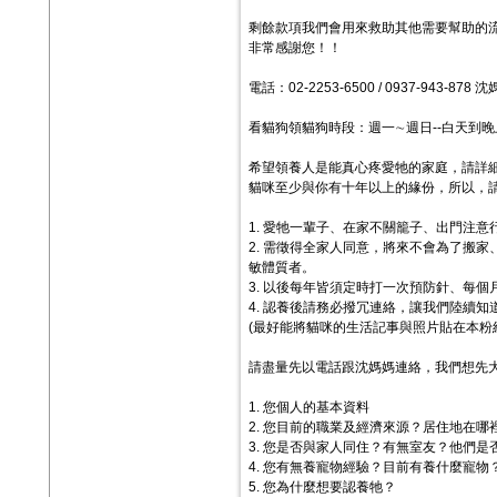
剩餘款項我們會用來救助其他需要幫助的
非常感謝您！！
電話：02-2253-6500 / 0937-943-
看貓狗領貓狗時段：週一∼週日--白天到晚上
希望領養人是能真心疼愛牠的家庭，請詳
貓咪至少與你有十年以上的緣份，所以，
1. 愛牠一輩子、在家不關籠子、出門注
2. 需徵得全家人同意，將來不會為了搬
敏體質者。
3. 以後每年皆須定時打一次預防針、每
4. 認養後請務必撥冗連絡，讓我們陸續知
(最好能將貓咪的生活記事與照片貼在本粉
請盡量先以電話跟沈媽媽連絡，我們想先
1. 您個人的基本資料
2. 您目前的職業及經濟來源？居住地在哪
3. 您是否與家人同住？有無室友？他們是
4. 您有無養寵物經驗？目前有養什麼寵物
5. 您為什麼想要認養牠？