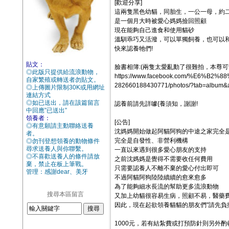
[歡迎分享]
這兩隻黑色幼貓，同胎生，一公一母，約
是一個月大時被愛心媽媽撿回照顧
現在能夠自己進食和使用貓砂
溫馴乖巧又活潑，可以單獨飼養，也可以
快來認養牠們!
貼文：
臉書相簿:(兩隻太愛亂動了很難拍，本尊可愛
◎此版只提供給流浪動物，
https://www.facebook.com/%E6
自家繁殖或轉送者勿貼文。
282660188430771/photos/?tab=album
◎上傳圖片限制30K或用網址
連結方式
◎如已送出，請在該篇留言
認養前請先詳噱{養須知，謝謝!
中回應”已送出”
領養者：
[公告]
◎有意願請主動聯絡送養
沈媽媽開始做起阿貓阿狗的中途之家完全
者。
完全是自發性、非營利機構
◎勿刊登想領養的動物條件
尋求送養人與你聯繫。
一直以來遇到很多愛心朋友的支持
◎不喜歡送養人的條件請放
之前沈媽媽是覺得不需要收任何費用
棄，禁止在板上筆戰。
只需要認養人不離不棄的愛心付出即可
管理：感謝dear、美牙
不過阿貓阿狗陸陸續續的愈來愈多
為了能夠細水長流的幫助更多流浪動物
搜尋本區留言
又加上幼貓很容易生病，照顧不易，醫藥
因此，現在起欲領養貓貓的朋友們"請先負
1000元，若有結紮費或打預防針則另外酌