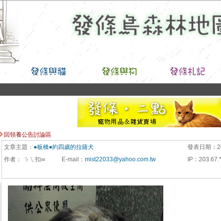
回領養公告討論區
文章主題：
●板橋●約四歲的拉薩犬
發表日期：
2
作者：
ㄋㄟ扣∞
E-mail
：
mist22033@yahoo.com.tw
IP
：
203.67.*