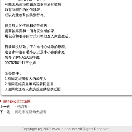
可能因為流浪挨餓過或個性過於敏感，
時有防禦性的的低吼聲，
或以為受攻擊的防禦行為。
但是對人的依賴和信任依舊，
需要被疼愛和一個有安全感的家，
用包容和引導的方式引領他進入家庭生活。
目前還沒結紥，正在進行心絲蟲的療程。
適合家中沒有毛小孩以及小小孩的家庭
想多了解NASA請聯絡:
0975250141王小姐
認養條件：
1.有固定經濟收入的成年人
2.須同意絕育並填寫認養同意書
3.須同意送養人家訪並主動提供近照
回領養公告討論區
上一則：
<已認養>
下一則：
長毛米克斯幼犬認養
Copyright (c) 2002 www.lalacat.net All Rights Reserved.