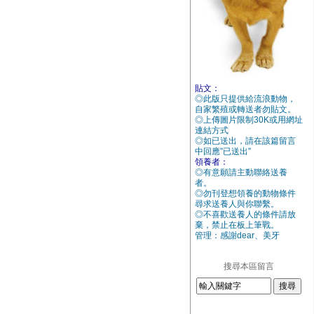
貼文：
◎此版只提供給流浪動物，
自家繁殖或轉送者勿貼文。
◎上傳圖片限制30K或用網址
連結方式
◎如已送出，請在該篇留言
中回應”已送出”
領養者：
◎有意願請主動聯絡送養
者。
◎勿刊登想領養的動物條件
尋求送養人與你聯繫。
◎不喜歡送養人的條件請放
棄，禁止在板上筆戰。
管理：感謝dear、美牙
搜尋本區留言