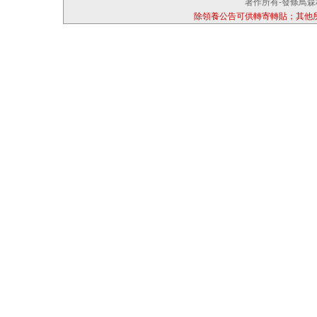
著作所有-發條鳥森林
除領養公告可供轉寄轉貼；其他