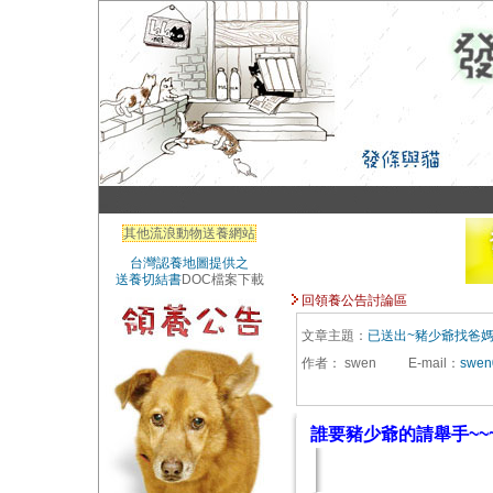
其他流浪動物送養網站
台灣認養地圖提供之
送養切結書
DOC檔案下載
回領養公告討論區
文章主題：
已送出~豬少爺找爸
作者：
swen
E-mail
：
swen
誰要豬少爺的請舉手~~