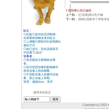
回領養公告討論區
上一則：
[已送養]黑白乳牛貓
下一則：
[樹林] 戀家布丁爭取幸
貼文：
◎此版只提供給流浪動物，
自家繁殖或轉送者勿貼文。
◎上傳圖片限制30K或用網址
連結方式
◎如已送出，請在該篇留言
中回應”已送出”
領養者：
◎有意願請主動聯絡送養
者。
◎勿刊登想領養的動物條件
尋求送養人與你聯繫。
◎不喜歡送養人的條件請放
棄，禁止在板上筆戰。
管理：感謝dear、美牙
搜尋本區留言
Copyright (c) 2002 